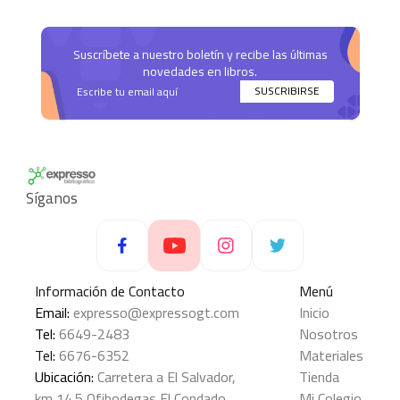
Suscríbete a nuestro boletín y recibe las últimas
novedades en libros.
SUSCRIBIRSE
Síganos
Información de Contacto
Menú
Email:
expresso@expressogt.com
Inicio
Tel:
6649-2483
Nosotros
Tel:
6676-6352
Materiales
Ubicación:
Carretera a El Salvador,
Tienda
km 14.5 Ofibodegas El Condado,
Mi Colegio