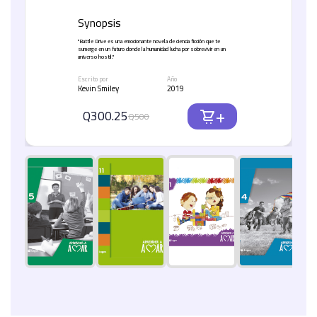
Synopsis
"Battle Drive
es una emocionante novela de ciencia ficción que te
sumerge en un futuro donde la humanidad lucha por sobrevivir en un
universo hostil."
Escrito por
Año
Kevin Smiley
2019
+
Q300.25
Q500